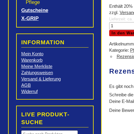
Pflege
Enthält 20%
Gutscheine
zzgl.
Versan
X-GRIP
Lieferzeit: ca
MOTOREX
AIR
In den Wa
FILTER
INFORMATION
OIL
Artikelnumm
SPRAY
Kategorie:
P
Mein Konto
750ml
Rezensio
Warenkorb
Menge
Meine Merkliste
Rezen
Zahlungsweisen
Versand & Lieferung
AGB
Es gibt noch
Widerruf
Schreibe di
Deine E-Mail-
Deine Bewe
LIVE PRODUKT-
SUCHE
Products