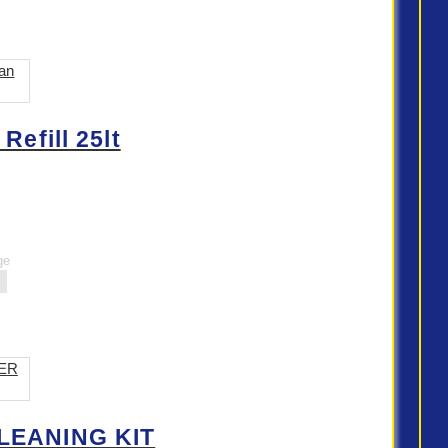
efill 25lt
ge
LEANING KIT