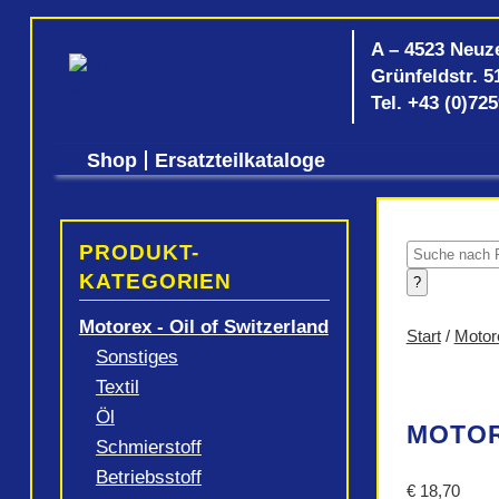
A – 4523 Neuz
Grünfeldstr. 5
Tel.
+43 (0)72
Shop
Ersatzteilkataloge
PRODUKT-
Products
search
KATEGORIEN
?
Motorex - Oil of Switzerland
Start
/
Motore
Sonstiges
Textil
Öl
MOTOR
Schmierstoff
Betriebsstoff
€
18,70