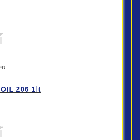
ge
IL 206 1lt
ge