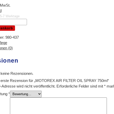
 MwSt.
d
. 5-7 Werktage
renkorb
er:
980-437
flege
nen (0)
sionen
 keine Rezensionen.
e erste Rezension für „MOTOREX AIR FILTER OIL SPRAY 750ml“
Adresse wird nicht veröffentlicht.
Erforderliche Felder sind mit
*
mark
rtung
*