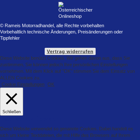
© Rameis Motorradhandel, alle Rechte vorbehalten
Vorbehaltlich technische Änderungen, Preisänderungen oder
Tippfehler
Vertrag widerrufen
Diese Website benützt Cookies. Wir gehen davon aus, dass Sie
zustimmen, Sie können jedoch Ihre persönlichen Einstellungen
vornehmen. Mit dem Klick auf "OK" stimmen Sie dem Einsatz von
ALLEN Cookies zu.
Cookie Einstellungen
OK
Schließen
Datenschutz Übersicht
Diese Website verwendet so genannte Cookies. Dabei handelt es
sich um kleine Textdateien, die mit Hilfe des Browsers auf Ihrem