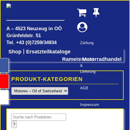
A – 4523 Neuzeug in OÖ
Grünfeldstr. 51
Tel.
+43 (0)7259/34934
Zahlung
Shop
Ersatzteilkataloge
Rameis Motorradhandel
Versand
&
Lieferung
PRODUKT-KATEGORIEN
AGB
Impressum
Products
search
?