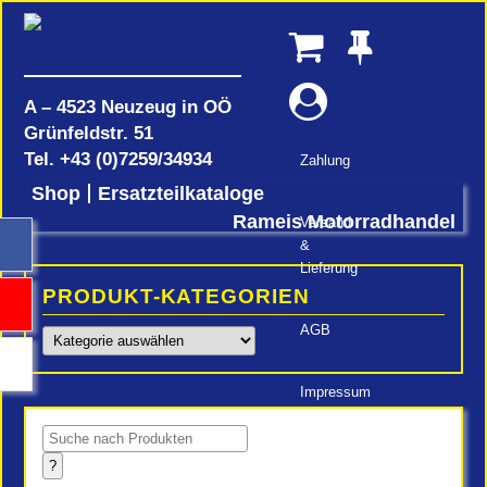
A – 4523 Neuzeug in OÖ
Grünfeldstr. 51
Tel.
+43 (0)7259/34934
Zahlung
Shop
Ersatzteilkataloge
Rameis Motorradhandel
Versand
&
Lieferung
PRODUKT-KATEGORIEN
AGB
Impressum
Products
search
?