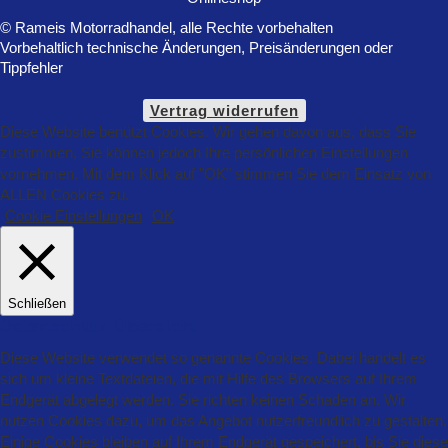
© Rameis Motorradhandel, alle Rechte vorbehalten
Vorbehaltlich technische Änderungen, Preisänderungen oder
Tippfehler
Vertrag widerrufen
Diese Website benützt Cookies. Wir gehen davon aus, dass Sie
zustimmen, Sie können jedoch Ihre persönlichen Einstellungen
vornehmen. Mit dem Klick auf "OK" stimmen Sie dem Einsatz von
ALLEN Cookies zu.
Cookie Einstellungen
OK
Schließen
Datenschutz Übersicht
Diese Website verwendet so genannte Cookies. Dabei handelt es
sich um kleine Textdateien, die mit Hilfe des Browsers auf Ihrem
Endgerät abgelegt werden. Sie richten keinen Schaden an. Wir
nutzen Cookies dazu, um das Angebot nutzerfreundlich zu gestalten.
Einige Cookies bleiben auf Ihrem Endgerät gespeichert, bis Sie diese