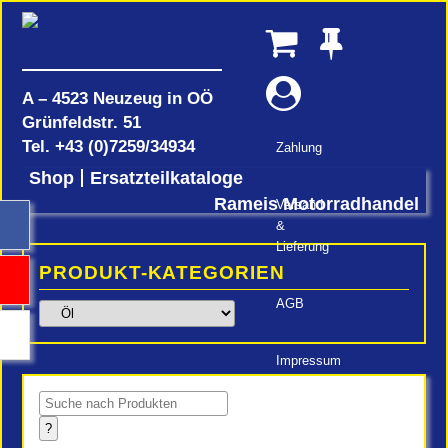
A – 4523 Neuzeug in OÖ
Grünfeldstr. 51
Tel.
+43 (0)7259/34934
Zahlung
Shop
Ersatzteilkataloge
Rameis Motorradhandel
Versand
&
Lieferung
PRODUKT-KATEGORIEN
AGB
Impressum
Products
search
?