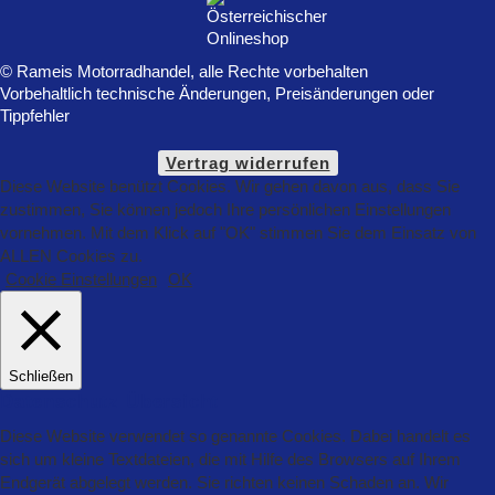
© Rameis Motorradhandel, alle Rechte vorbehalten
Vorbehaltlich technische Änderungen, Preisänderungen oder
Tippfehler
Vertrag widerrufen
Diese Website benützt Cookies. Wir gehen davon aus, dass Sie
zustimmen, Sie können jedoch Ihre persönlichen Einstellungen
vornehmen. Mit dem Klick auf "OK" stimmen Sie dem Einsatz von
ALLEN Cookies zu.
Cookie Einstellungen
OK
Schließen
Datenschutz Übersicht
Diese Website verwendet so genannte Cookies. Dabei handelt es
sich um kleine Textdateien, die mit Hilfe des Browsers auf Ihrem
Endgerät abgelegt werden. Sie richten keinen Schaden an. Wir