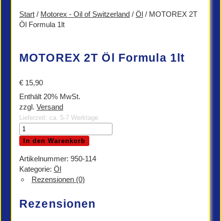
Start
/
Motorex - Oil of Switzerland
/
Öl
/ MOTOREX 2T
Öl Formula 1lt
MOTOREX 2T Öl Formula 1lt
€
15,90
Enthält 20% MwSt.
zzgl.
Versand
Lieferzeit: ca. 5-7 Werktage
MOTOREX
2T
In den Warenkorb
Öl
Formula
Artikelnummer:
950-114
1lt
Kategorie:
Öl
Menge
Rezensionen (0)
Rezensionen