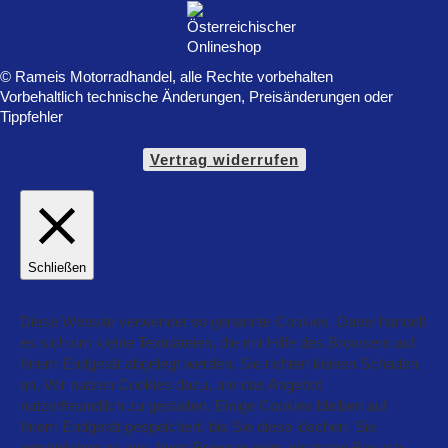
© Rameis Motorradhandel, alle Rechte vorbehalten
Vorbehaltlich technische Änderungen, Preisänderungen oder
Tippfehler
Vertrag widerrufen
Schließen
Datenschutz Übersicht
Diese Website verwendet so genannte Cookies. Dabei handelt
es sich um kleine Textdateien, die mit Hilfe des Browsers auf
Ihrem Endgerät abgelegt werden. Sie richten keinen Schaden
an. Wir nutzen Cookies dazu, um das Angebot
nutzerfreundlich zu gestalten. Einige Cookies bleiben auf
Ihrem Endgerät gespeichert, bis Sie diese löschen. Sie
ermöglichen es uns, Ihren Browser beim nächsten Besuch