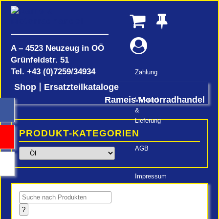
A – 4523 Neuzeug in OÖ
Grünfeldstr. 51
Tel.
+43 (0)7259/34934
Zahlung
Shop
Ersatzteilkataloge
Rameis Motorradhandel
Versand
&
Lieferung
PRODUKT-KATEGORIEN
AGB
Impressum
Products
search
?