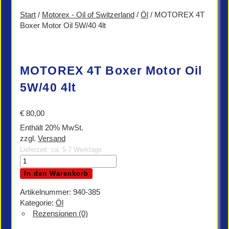
Start
/
Motorex - Oil of Switzerland
/
Öl
/ MOTOREX 4T
Boxer Motor Oil 5W/40 4lt
MOTOREX 4T Boxer Motor Oil
5W/40 4lt
€
80,00
Enthält 20% MwSt.
zzgl.
Versand
Lieferzeit: ca. 5-7 Werktage
MOTOREX
4T
In den Warenkorb
Boxer
Motor
Artikelnummer:
940-385
Oil
Kategorie:
Öl
5W/40
Rezensionen (0)
4lt