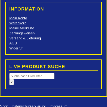
INFORMATION
Mein Konto
Warenkorb
Meine Merkliste
Zahlungsweisen
Versand & Lieferung
AGB
Widerruf
LIVE PRODUKT-SUCHE
Products
search
?
Shop
Datenschutzerklärung
Impressum