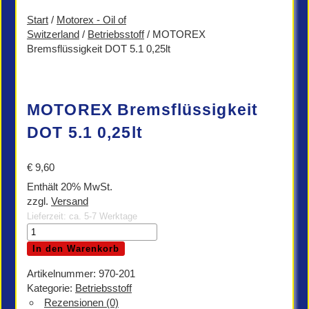
Start
/
Motorex - Oil of
Switzerland
/
Betriebsstoff
/ MOTOREX
Bremsflüssigkeit DOT 5.1 0,25lt
MOTOREX Bremsflüssigkeit
DOT 5.1 0,25lt
€
9,60
Enthält 20% MwSt.
zzgl.
Versand
Lieferzeit: ca. 5-7 Werktage
MOTOREX
Bremsflüssigkeit
In den Warenkorb
DOT
5.1
Artikelnummer:
970-201
0,25lt
Kategorie:
Betriebsstoff
Menge
Rezensionen (0)