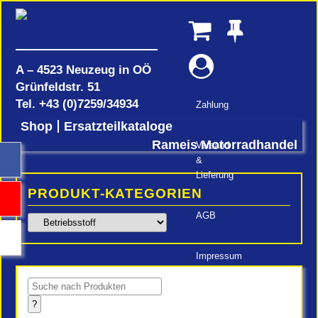
A – 4523 Neuzeug in OÖ
Grünfeldstr. 51
Tel.
+43 (0)7259/34934
Zahlung
Shop
Ersatzteilkataloge
Rameis Motorradhandel
Versand
&
Lieferung
PRODUKT-KATEGORIEN
AGB
Impressum
Products
search
?