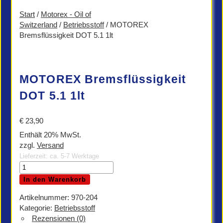
Start
/
Motorex - Oil of
Switzerland
/
Betriebsstoff
/ MOTOREX
Bremsflüssigkeit DOT 5.1 1lt
MOTOREX Bremsflüssigkeit
DOT 5.1 1lt
€
23,90
Enthält 20% MwSt.
zzgl.
Versand
Lieferzeit: ca. 5-7 Werktage
MOTOREX
Bremsflüssigkeit
In den Warenkorb
DOT
5.1
Artikelnummer:
970-204
1lt
Kategorie:
Betriebsstoff
Menge
Rezensionen (0)