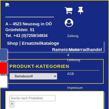
A – 4523 Neuzeug in OÖ
Grünfeldstr. 51
Tel.
+43 (0)7259/34934
Zahlung
Shop
Ersatzteilkataloge
Rameis Motorradhandel
Versand
&
Lieferung
PRODUKT-KATEGORIEN
AGB
Impressum
Products
search
?