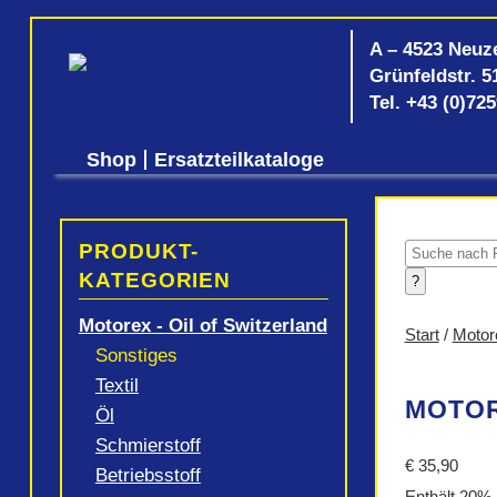
A – 4523 Neuz
Grünfeldstr. 5
Tel.
+43 (0)72
Shop
Ersatzteilkataloge
PRODUKT-
Products
search
KATEGORIEN
?
Motorex - Oil of Switzerland
Start
/
Motore
Sonstiges
Textil
MOTORE
Öl
Schmierstoff
€
35,90
Betriebsstoff
Enthält 20%