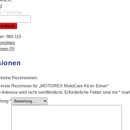
d
. 5-7 Werktage
renkorb
er:
980-115
onstiges
nen (0)
sionen
 keine Rezensionen.
e erste Rezension für „MOTOREX MotoCare Kit im Eimer“
Adresse wird nicht veröffentlicht.
Erforderliche Felder sind mit
*
mark
rtung
*