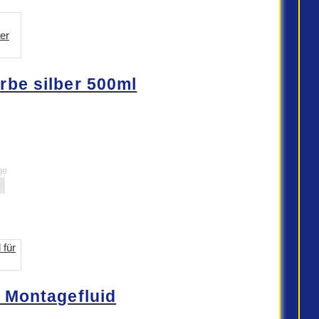
be silber 500ml
ge
 Montagefluid