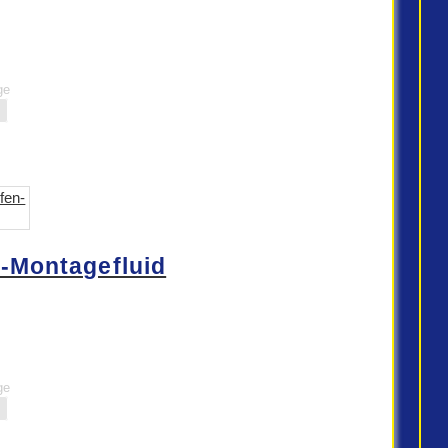
ge
n-Montagefluid
ge