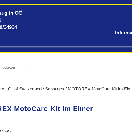
eug in OÖ
1
59/34934
x - Oil of Switzerland
/
Sonstiges
/ MOTOREX MotoCare Kit im Eim
X MotoCare Kit im Eimer
 MwSt.