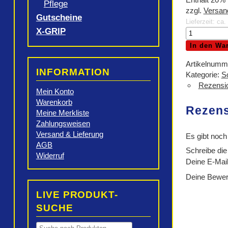
Pflege
zzgl.
Versan
Gutscheine
Lieferzeit: ca
X-GRIP
MOTOREX
MotoCare
In den Wa
Kit
im
Artikelnumm
INFORMATION
Eimer
Kategorie:
S
Menge
Rezensio
Mein Konto
Warenkorb
Rezen
Meine Merkliste
Zahlungsweisen
Versand & Lieferung
Es gibt noch
AGB
Schreibe di
Widerruf
Deine E-Mail-
Deine Bewe
LIVE PRODUKT-
SUCHE
Products