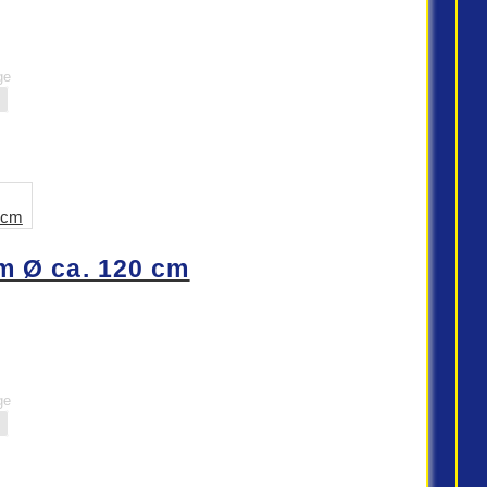
ge
 Ø ca. 120 cm
ge