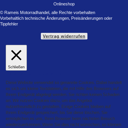
© Rameis Motorradhandel, alle Rechte vorbehalten
Vorbehaltlich technische Änderungen, Preisänderungen oder
Tippfehler
Vertrag widerrufen
Schließen
Datenschutz Übersicht
Diese Website verwendet so genannte Cookies. Dabei handelt
es sich um kleine Textdateien, die mit Hilfe des Browsers auf
Ihrem Endgerät abgelegt werden. Sie richten keinen Schaden
an. Wir nutzen Cookies dazu, um das Angebot
nutzerfreundlich zu gestalten. Einige Cookies bleiben auf
Ihrem Endgerät gespeichert, bis Sie diese löschen. Sie
ermöglichen es uns, Ihren Browser beim nächsten Besuch
wiederzuerkennen. Wenn Sie dies nicht wünschen, so können