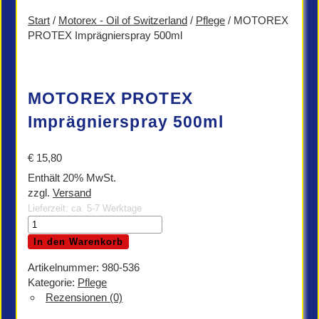
Start
/
Motorex - Oil of Switzerland
/
Pflege
/ MOTOREX
PROTEX Imprägnierspray 500ml
MOTOREX PROTEX
Imprägnierspray 500ml
€
15,80
Enthält 20% MwSt.
zzgl.
Versand
Lieferzeit: ca. 5-7 Werktage
MOTOREX
PROTEX
In den Warenkorb
Imprägnierspray
500ml
Artikelnummer:
980-536
Menge
Kategorie:
Pflege
Rezensionen (0)