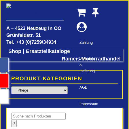
A – 4523 Neuzeug in OÖ
Grünfeldstr. 51
Tel.
+43 (0)7259/34934
Zahlung
Shop
Ersatzteilkataloge
Rameis Motorradhandel
Versand
&
Lieferung
PRODUKT-KATEGORIEN
AGB
Impressum
Products
search
?