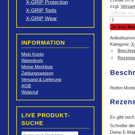
X-GRIP Protection
zzgl.
Versan
X-GRIP Tools
Lieferzeit: ca
X-GRIP Wear
X-
GRIP
In den Wa
BEADman
Menge
Artikelnumm
INFORMATION
Kategorie:
X
Beschre
Mein Konto
Rezensio
Warenkorb
Meine Merkliste
Besch
Zahlungsweisen
Versand & Lieferung
AGB
Reifen Montie
Widerruf
Rezen
LIVE PRODUKT-
Es gibt noch
SUCHE
Schreibe di
Deine E-Mail-
Products