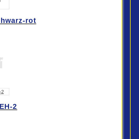
chwarz-rot
ge
EH-2