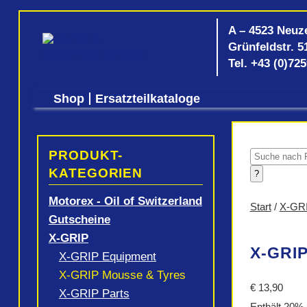
A – 4523 Neuz
Grünfeldstr. 5
Tel.
+43 (0)72
Shop
Ersatzteilkataloge
PRODUKT-
Products
search
KATEGORIEN
?
Motorex - Oil of Switzerland
Start
/
X-GR
Gutscheine
X-GRIP
X-GRI
X-GRIP Equipment
X-GRIP Mousse & Tyres
€
13,90
X-GRIP Parts
Enthält 20%