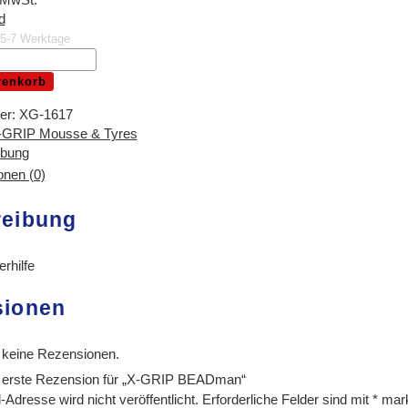
d
. 5-7 Werktage
renkorb
er:
XG-1617
-GRIP Mousse & Tyres
ibung
nen (0)
reibung
rhilfe
sionen
 keine Rezensionen.
e erste Rezension für „X-GRIP BEADman“
Adresse wird nicht veröffentlicht.
Erforderliche Felder sind mit
*
mark