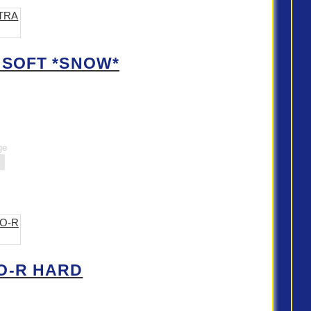
A SOFT *SNOW*
ge
O-R HARD