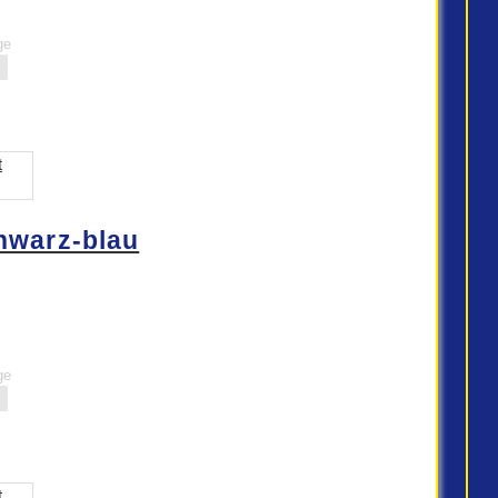
ge
hwarz-blau
ge