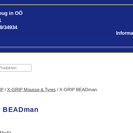
eug in OÖ
1
59/34934
IP
/
X-GRIP Mousse & Tyres
/ X-GRIP BEADman
P BEADman
 MwSt.