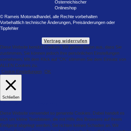
© Rameis Motorradhandel, alle Rechte vorbehalten
Vorbehaltlich technische Änderungen, Preisänderungen oder
Tippfehler
Vertrag widerrufen
Diese Website benützt Cookies. Wir gehen davon aus, dass Sie
zustimmen, Sie können jedoch Ihre persönlichen Einstellungen
vornehmen. Mit dem Klick auf "OK" stimmen Sie dem Einsatz von
ALLEN Cookies zu.
Cookie Einstellungen
OK
Schließen
Datenschutz Übersicht
Diese Website verwendet so genannte Cookies. Dabei handelt es
sich um kleine Textdateien, die mit Hilfe des Browsers auf Ihrem
Endgerät abgelegt werden. Sie richten keinen Schaden an. Wir