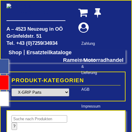
A – 4523 Neuzeug in OÖ
Grünfeldstr. 51
Tel.
+43 (0)7259/34934
Zahlung
Shop
Ersatzteilkataloge
Rameis Motorradhandel
Versand
&
Lieferung
PRODUKT-KATEGORIEN
AGB
Impressum
Products
search
?