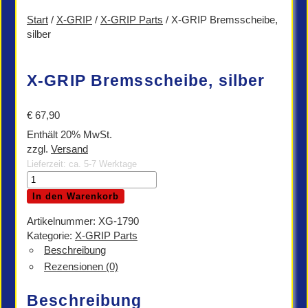
Start
/
X-GRIP
/
X-GRIP Parts
/ X-GRIP Bremsscheibe,
silber
X-GRIP Bremsscheibe, silber
€
67,90
Enthält 20% MwSt.
zzgl.
Versand
Lieferzeit: ca. 5-7 Werktage
X-
GRIP
In den Warenkorb
Bremsscheibe,
silber
Artikelnummer:
XG-1790
Menge
Kategorie:
X-GRIP Parts
Beschreibung
Rezensionen (0)
Beschreibung