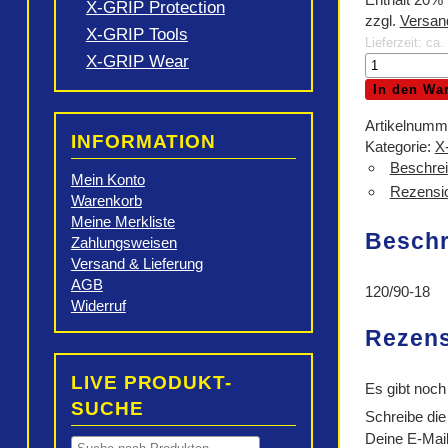
X-GRIP Protection
zzgl.
Versan
X-GRIP Tools
Lieferzeit: ca
X-GRIP Wear
X-
GRIP
In den Wa
DirtDigger
EXTRA
Artikelnumm
INFORMATION
SOFT
Kategorie:
X
*SNOW*
Beschre
Mein Konto
Menge
Rezensio
Warenkorb
Meine Merkliste
Besch
Zahlungsweisen
Versand & Lieferung
AGB
120/90-18
Widerruf
Rezen
LIVE PRODUKT-
Es gibt noch
SUCHE
Schreibe di
Deine E-Mail-
Products