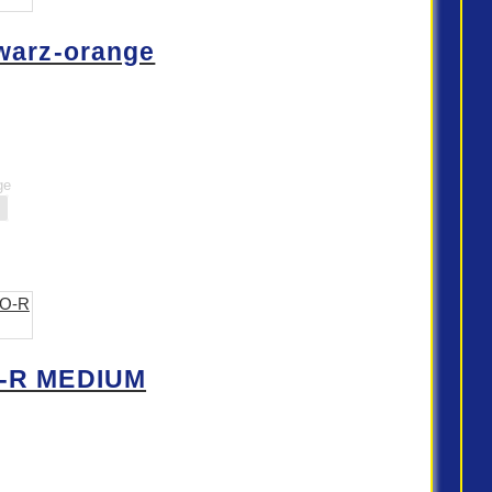
warz-orange
ge
-R MEDIUM