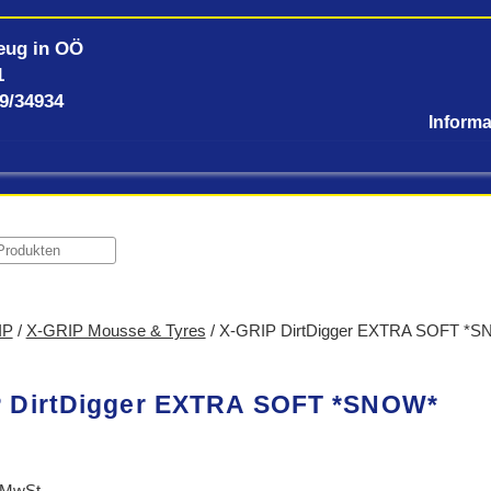
eug in OÖ
1
59/34934
IP
/
X-GRIP Mousse & Tyres
/ X-GRIP DirtDigger EXTRA SOFT *
 DirtDigger EXTRA SOFT *SNOW*
 MwSt.