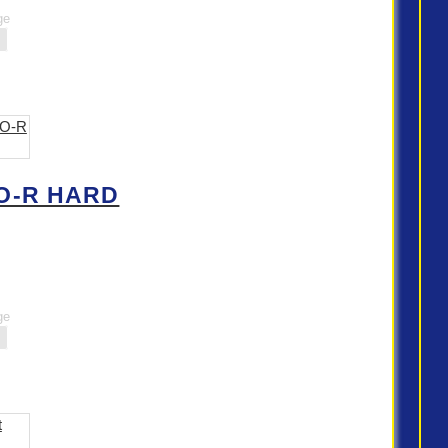
ge
O-R HARD
ge