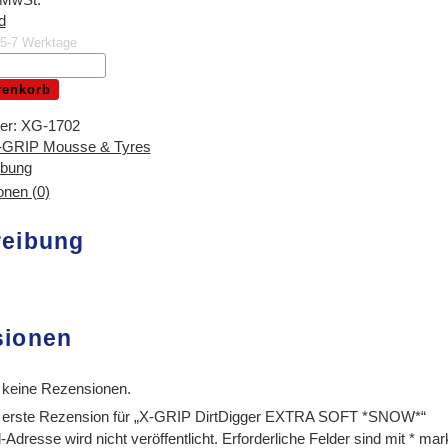
d
. 5-7 Werktage
renkorb
er:
XG-1702
-GRIP Mousse & Tyres
ibung
nen (0)
reibung
sionen
 keine Rezensionen.
e erste Rezension für „X-GRIP DirtDigger EXTRA SOFT *SNOW*“
Adresse wird nicht veröffentlicht.
Erforderliche Felder sind mit
*
mark