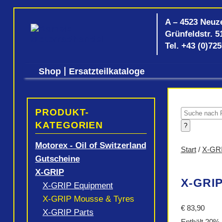
A – 4523 Neuz
Grünfeldstr. 5
Tel.
+43 (0)72
Shop
Ersatzteilkataloge
PRODUKT-
Products
search
KATEGORIEN
?
Motorex - Oil of Switzerland
Start
/
X-GR
Gutscheine
X-GRIP
X-GRIP
X-GRIP Equipment
X-GRIP Mousse & Tyres
€
83,90
X-GRIP Parts
Enthält 20%