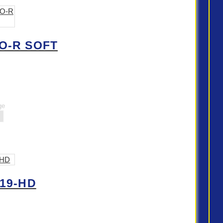
O-R SOFT
ge
 19-HD