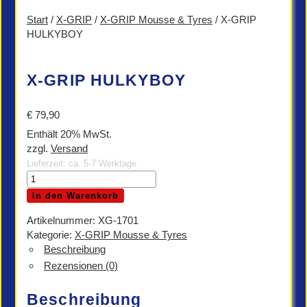
Start
/
X-GRIP
/
X-GRIP Mousse & Tyres
/ X-GRIP
HULKYBOY
X-GRIP HULKYBOY
€
79,90
Enthält 20% MwSt.
zzgl.
Versand
Lieferzeit: ca. 5-7 Werktage
X-
GRIP
In den Warenkorb
HULKYBOY
Menge
Artikelnummer:
XG-1701
Kategorie:
X-GRIP Mousse & Tyres
Beschreibung
Rezensionen (0)
Beschreibung