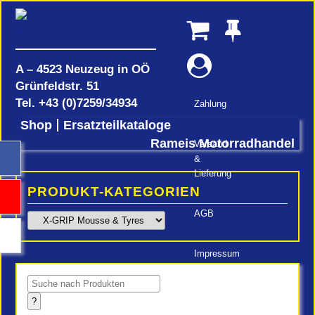
A – 4523 Neuzeug in OÖ
Grünfeldstr. 51
Tel.
+43 (0)7259/34934
Zahlung
Shop
Ersatzteilkataloge
Rameis Motorradhandel
Versand
&
Lieferung
PRODUKT-KATEGORIEN
AGB
Impressum
Products
search
?