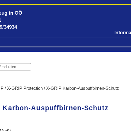
eug in OÖ
1
59/34934
IP
/
X-GRIP Protection
/ X-GRIP Karbon-Auspuffbirnen-Schutz
 Karbon-Auspuffbirnen-Schutz
 MwSt.