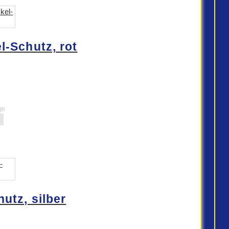
-Schutz, rot
ge
utz, silber