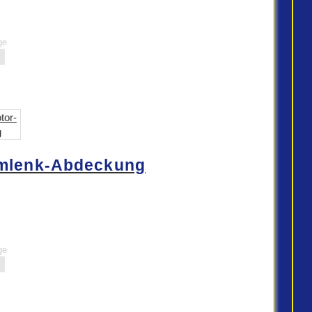
ge
mlenk-Abdeckung
ge