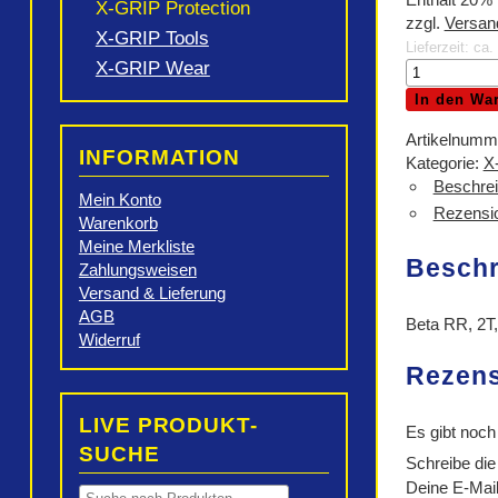
X-GRIP Protection
zzgl.
Versan
X-GRIP Tools
Lieferzeit: ca
X-GRIP Wear
X-
GRIP
In den Wa
Karbon-
Auspuffbirne
Artikelnumm
INFORMATION
Schutz
Kategorie:
X
Menge
Beschre
Mein Konto
Rezensio
Warenkorb
Meine Merkliste
Besch
Zahlungsweisen
Versand & Lieferung
AGB
Beta RR, 2T,
Widerruf
Rezen
LIVE PRODUKT-
Es gibt noch
SUCHE
Schreibe die
Deine E-Mail-
Products