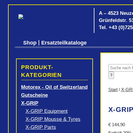
A – 4523 Neuz
Grünfeldstr. 5
Tel.
+43 (0)72
Shop
Ersatzteilkataloge
PRODUKT-
Products
search
KATEGORIEN
?
Motorex - Oil of Switzerland
Start
/
X-GR
Gutscheine
X-GRIP
X-GRIP
X-GRIP Equipment
X-GRIP Mousse & Tyres
€
144,90
X-GRIP Parts
Enthält 20%