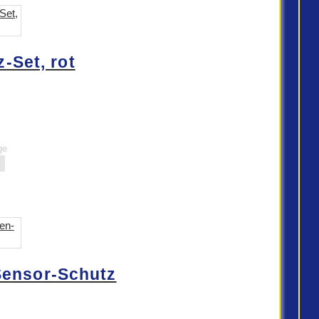
-Set, rot
ge
Sensor-Schutz