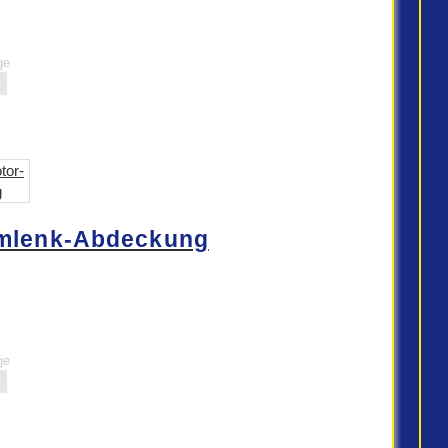
ge
mlenk-Abdeckung
ge