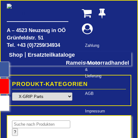
A – 4523 Neuzeug in OÖ
Grünfeldstr. 51
Tel.
+43 (0)7259/34934
Zahlung
Shop
Ersatzteilkataloge
Rameis Motorradhandel
Versand
&
Lieferung
PRODUKT-KATEGORIEN
AGB
Impressum
Products
search
?