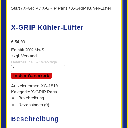
Start
/
X-GRIP
/
X-GRIP Parts
/ X-GRIP Kühler-Lüfter
X-GRIP Kühler-Lüfter
€
54,90
Enthält 20% MwSt.
zzgl.
Versand
Lieferzeit: ca. 5-7 Werktage
X-
GRIP
In den Warenkorb
Kühler-
Lüfter
Artikelnummer:
XG-1819
Menge
Kategorie:
X-GRIP Parts
Beschreibung
Rezensionen (0)
Beschreibung