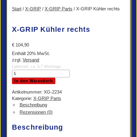
Start
/
X-GRIP
/
X-GRIP Parts
/ X-GRIP Kühler rechts
X-GRIP Kühler rechts
€
104,90
Enthält 20% MwSt.
zzgl.
Versand
Lieferzeit: ca. 5-7 Werktage
X-
GRIP
In den Warenkorb
Kühler
rechts
Artikelnummer:
XG-2234
Menge
Kategorie:
X-GRIP Parts
Beschreibung
Rezensionen (0)
Beschreibung