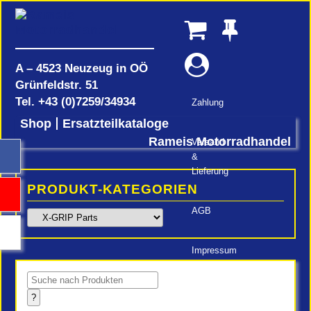
A – 4523 Neuzeug in OÖ
Grünfeldstr. 51
Tel.
+43 (0)7259/34934
Zahlung
Shop
Ersatzteilkataloge
Rameis Motorradhandel
Versand
&
Lieferung
PRODUKT-KATEGORIEN
AGB
Impressum
Products
search
?