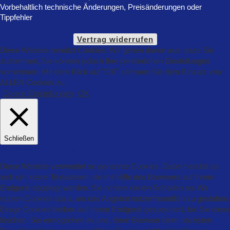
Vorbehaltlich technische Änderungen, Preisänderungen oder
Tippfehler
Vertrag widerrufen
Diese Website benützt Cookies. Wir gehen davon aus, dass Sie
zustimmen, Sie können jedoch Ihre persönlichen Einstellungen
vornehmen. Mit dem Klick auf "OK" stimmen Sie dem Einsatz von
ALLEN Cookies zu.
Cookie Einstellungen
OK
Schließen
Datenschutz Übersicht
Diese Website verwendet so genannte Cookies. Dabei handelt es
sich um kleine Textdateien, die mit Hilfe des Browsers auf Ihrem
Endgerät abgelegt werden. Sie richten keinen Schaden an. Wir
nutzen Cookies dazu, um das Angebot nutzerfreundlich zu gestalten.
Einige Cookies bleiben auf Ihrem Endgerät gespeichert, bis Sie diese
löschen. Sie ermöglichen es uns, Ihren Browser beim nächsten