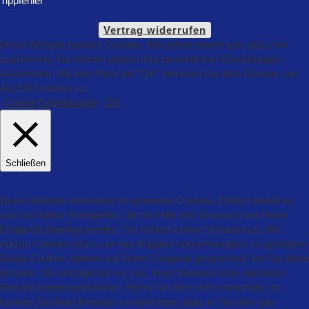
Tippfehler
Vertrag widerrufen
Diese Website benützt Cookies. Wir gehen davon aus, dass Sie
zustimmen, Sie können jedoch Ihre persönlichen Einstellungen
vornehmen. Mit dem Klick auf "OK" stimmen Sie dem Einsatz von
ALLEN Cookies zu.
Cookie Einstellungen
OK
Schließen
Datenschutz Übersicht
Diese Website verwendet so genannte Cookies. Dabei handelt es
sich um kleine Textdateien, die mit Hilfe des Browsers auf Ihrem
Endgerät abgelegt werden. Sie richten keinen Schaden an. Wir
nutzen Cookies dazu, um das Angebot nutzerfreundlich zu gestalten.
Einige Cookies bleiben auf Ihrem Endgerät gespeichert, bis Sie diese
löschen. Sie ermöglichen es uns, Ihren Browser beim nächsten
Besuch wiederzuerkennen. Wenn Sie dies nicht wünschen, so
können Sie Ihren Browser so einrichten, dass er Sie über das