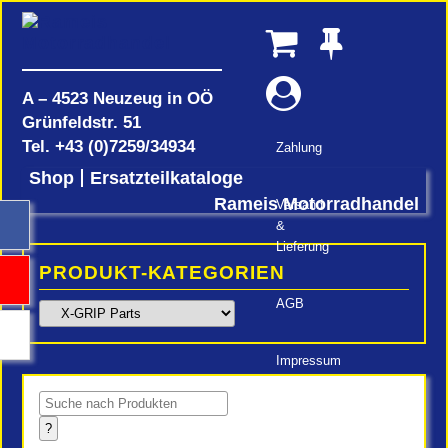
A – 4523 Neuzeug in OÖ
Grünfeldstr. 51
Tel.
+43 (0)7259/34934
Zahlung
Shop
Ersatzteilkataloge
Rameis Motorradhandel
Versand
&
Lieferung
PRODUKT-KATEGORIEN
AGB
Impressum
Products
search
?