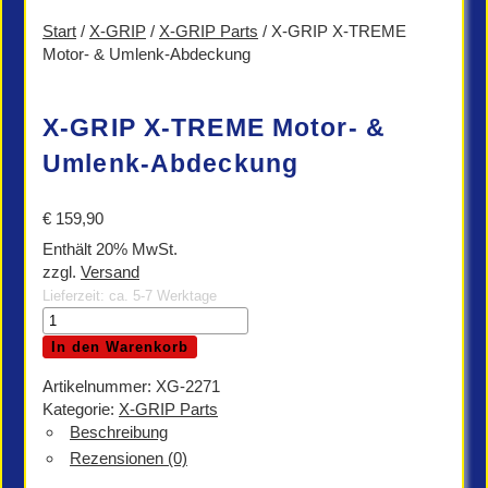
Start
/
X-GRIP
/
X-GRIP Parts
/ X-GRIP X-TREME
Motor- & Umlenk-Abdeckung
X-GRIP X-TREME Motor- &
Umlenk-Abdeckung
€
159,90
Enthält 20% MwSt.
zzgl.
Versand
Lieferzeit: ca. 5-7 Werktage
X-
GRIP
In den Warenkorb
X-
TREME
Artikelnummer:
XG-2271
Motor-
Kategorie:
X-GRIP Parts
&
Beschreibung
Umlenk-
Rezensionen (0)
Abdeckung