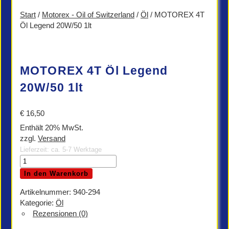
Start
/
Motorex - Oil of Switzerland
/
Öl
/ MOTOREX 4T
Öl Legend 20W/50 1lt
MOTOREX 4T Öl Legend
20W/50 1lt
€
16,50
Enthält 20% MwSt.
zzgl.
Versand
Lieferzeit: ca. 5-7 Werktage
MOTOREX
4T
In den Warenkorb
Öl
Legend
Artikelnummer:
940-294
20W/50
Kategorie:
Öl
1lt
Rezensionen (0)
Menge