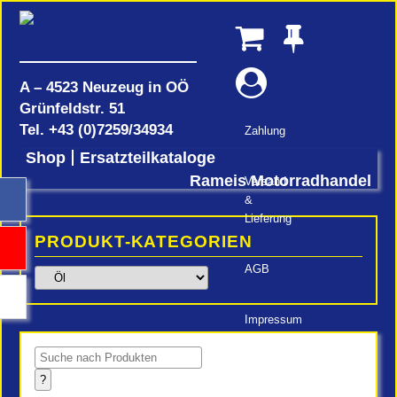
A – 4523 Neuzeug in OÖ
Grünfeldstr. 51
Tel.
+43 (0)7259/34934
Zahlung
Shop
Ersatzteilkataloge
Rameis Motorradhandel
Versand
&
Lieferung
PRODUKT-KATEGORIEN
AGB
Impressum
Products
search
?