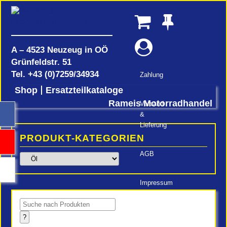
A – 4523 Neuzeug in OÖ
Grünfeldstr. 51
Tel.
+43 (0)7259/34934
Zahlung
Shop
Ersatzteilkataloge
Rameis Motorradhandel
Versand
&
Lieferung
PRODUKT-KATEGORIEN
AGB
Impressum
Products
search
?