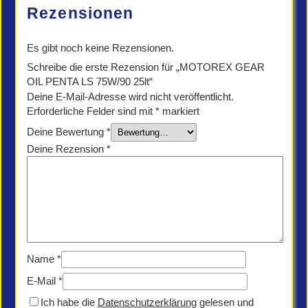
Menge
Rezensionen
Es gibt noch keine Rezensionen.
Schreibe die erste Rezension für „MOTOREX GEAR
OIL PENTA LS 75W/90 25lt“
Deine E-Mail-Adresse wird nicht veröffentlicht.
Erforderliche Felder sind mit
*
markiert
Deine Bewertung
*
Deine Rezension
*
Name
*
E-Mail
*
Ich habe die
Datenschutzerklärung
gelesen und