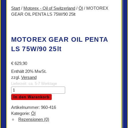
Start
/
Motorex - Oil of Switzerland
/
Öl
/ MOTOREX
GEAR OIL PENTA LS 75W/90 25lt
MOTOREX GEAR OIL PENTA
LS 75W/90 25lt
€
629,90
Enthält 20% MwSt.
zzgl.
Versand
Lieferzeit: ca. 5-7 Werktage
MOTOREX
GEAR
In den Warenkorb
OIL
PENTA
Artikelnummer:
960-416
LS
Kategorie:
Öl
75W/90
Rezensionen (0)
25lt