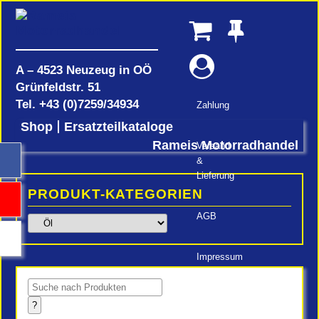
A – 4523 Neuzeug in OÖ
Grünfeldstr. 51
Tel.
+43 (0)7259/34934
Zahlung
Shop
Ersatzteilkataloge
Rameis Motorradhandel
Versand
&
Lieferung
PRODUKT-KATEGORIEN
AGB
Impressum
Products
search
?