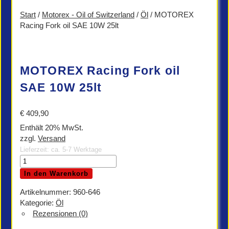
Start
/
Motorex - Oil of Switzerland
/
Öl
/ MOTOREX
Racing Fork oil SAE 10W 25lt
MOTOREX Racing Fork oil
SAE 10W 25lt
€
409,90
Enthält 20% MwSt.
zzgl.
Versand
Lieferzeit: ca. 5-7 Werktage
MOTOREX
Racing
In den Warenkorb
Fork
oil
Artikelnummer:
960-646
SAE
Kategorie:
Öl
10W
Rezensionen (0)
25lt