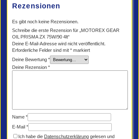
Menge
Rezensionen
Es gibt noch keine Rezensionen.
Schreibe die erste Rezension für „MOTOREX GEAR
OIL PRISMA ZX 75W/90 4lt“
Deine E-Mail-Adresse wird nicht veröffentlicht.
Erforderliche Felder sind mit
*
markiert
Deine Bewertung
*
Deine Rezension
*
Name
*
E-Mail
*
Ich habe die
Datenschutzerklärung
gelesen und