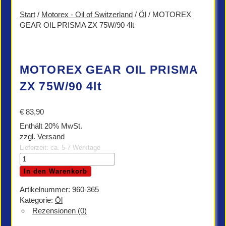
Start
/
Motorex - Oil of Switzerland
/
Öl
/ MOTOREX
GEAR OIL PRISMA ZX 75W/90 4lt
MOTOREX GEAR OIL PRISMA
ZX 75W/90 4lt
€
83,90
Enthält 20% MwSt.
zzgl.
Versand
Lieferzeit: ca. 5-7 Werktage
MOTOREX
GEAR
In den Warenkorb
OIL
PRISMA
Artikelnummer:
960-365
ZX
Kategorie:
Öl
75W/90
Rezensionen (0)
4lt