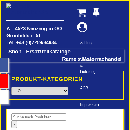
A – 4523 Neuzeug in OÖ
Grünfeldstr. 51
Tel.
+43 (0)7259/34934
Zahlung
Shop
Ersatzteilkataloge
Rameis Motorradhandel
Versand
&
Lieferung
PRODUKT-KATEGORIEN
AGB
Impressum
Products
search
?