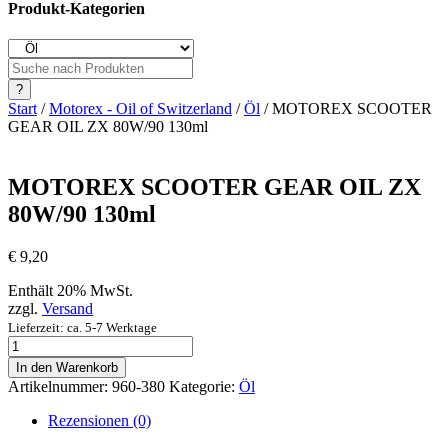
Produkt-Kategorien
Products
search
?
Start
/
Motorex - Oil of Switzerland
/
Öl
/ MOTOREX SCOOTER
GEAR OIL ZX 80W/90 130ml
MOTOREX SCOOTER GEAR OIL ZX
80W/90 130ml
€
9,20
Enthält 20% MwSt.
zzgl.
Versand
Lieferzeit: ca. 5-7 Werktage
MOTOREX
SCOOTER
In den Warenkorb
GEAR
Artikelnummer:
960-380
Kategorie:
Öl
OIL
ZX
Rezensionen (0)
80W/90