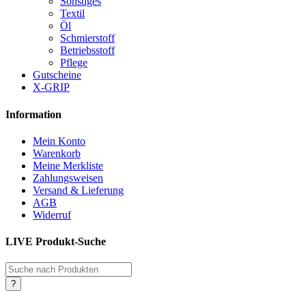
Sonstiges
Textil
Öl
Schmierstoff
Betriebsstoff
Pflege
Gutscheine
X-GRIP
Information
Mein Konto
Warenkorb
Meine Merkliste
Zahlungsweisen
Versand & Lieferung
AGB
Widerruf
LIVE Produkt-Suche
Products
search
?