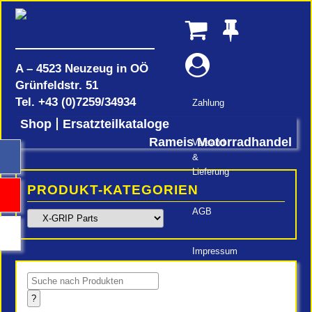
A – 4523 Neuzeug in OÖ
Grünfeldstr. 51
Tel.
+43 (0)7259/34934
Zahlung
Shop
Ersatzteilkataloge
Rameis Motorradhandel
Versand
&
Lieferung
PRODUKT-KATEGORIEN
AGB
Impressum
Products
search
?