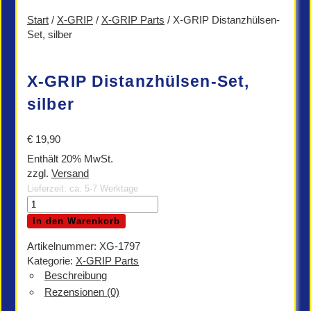
Start
/
X-GRIP
/
X-GRIP Parts
/ X-GRIP Distanzhülsen-
Set, silber
X-GRIP Distanzhülsen-Set,
silber
€
19,90
Enthält 20% MwSt.
zzgl.
Versand
Lieferzeit: ca. 5-7 Werktage
X-
GRIP
In den Warenkorb
Distanzhülsen-
Set,
Artikelnummer:
XG-1797
silber
Kategorie:
X-GRIP Parts
Menge
Beschreibung
Rezensionen (0)