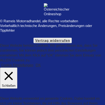
© Rameis Motorradhandel, alle Rechte vorbehalten
Vorbehaltlich technische Änderungen, Preisänderungen oder
Tippfehler
Vertrag widerrufen
Diese Website benützt Cookies. Wir gehen davon aus, dass Sie
zustimmen, Sie können jedoch Ihre persönlichen Einstellungen
vornehmen. Mit dem Klick auf "OK" stimmen Sie dem Einsatz von
ALLEN Cookies zu.
Cookie Einstellungen
OK
Schließen
Datenschutz Übersicht
Diese Website verwendet so genannte Cookies. Dabei handelt es
sich um kleine Textdateien, die mit Hilfe des Browsers auf Ihrem