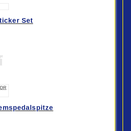
icker Set
ge
emspedalspitze