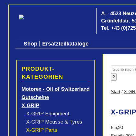
A – 4523 Neuz
Grünfeldstr. 5
Tel.
+43 (0)72
Shop
Ersatzteilkataloge
PRODUKT-
Products
search
KATEGORIEN
?
Motorex - Oil of Switzerland
Start
/
X-GR
Gutscheine
X-GRIP
X-GRIP
X-GRIP Equipment
X-GRIP Mousse & Tyres
€
5,90
X-GRIP Parts
Enthält 20%