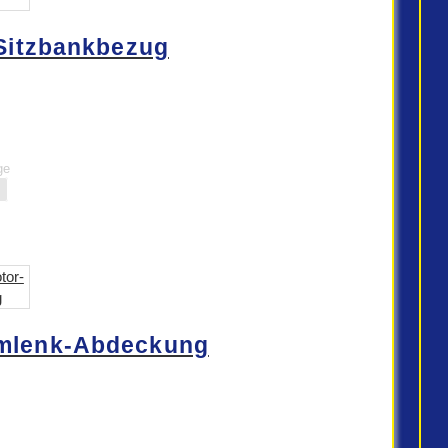
itzbankbezug
ge
mlenk-Abdeckung