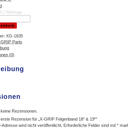
d
. 5-7 Werktage
renkorb
er:
XG-1835
-GRIP Parts
ibung
nen (0)
reibung
sionen
 keine Rezensionen.
 erste Rezension für „X-GRIP Felgenband 18“ & 19““
Adresse wird nicht veröffentlicht.
Erforderliche Felder sind mit
*
mark