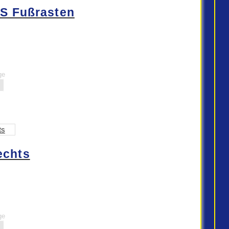
S Fußrasten
ge
echts
ge