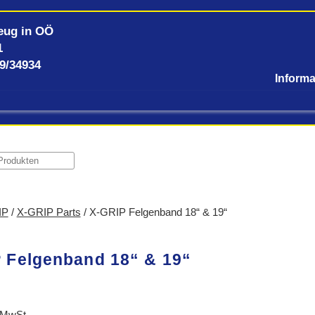
eug in OÖ
1
59/34934
IP
/
X-GRIP Parts
/ X-GRIP Felgenband 18“ & 19“
 Felgenband 18“ & 19“
 MwSt.