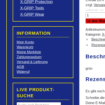
X-GRIP Protection
zzgl.
Versan
X-GRIP Tools
Lieferzeit: ca
X-GRIP Wear
X-
GRIP
In den Wa
Felgenband
18''
Artikelnumm
INFORMATION
&
Kategorie:
X
19''
Beschre
Mein Konto
Menge
Rezensio
Warenkorb
Meine Merkliste
Besch
Zahlungsweisen
Versand & Lieferung
AGB
grün
Widerruf
Rezen
LIVE PRODUKT-
Es gibt noch
SUCHE
Schreibe die
Deine E-Mail-
Products