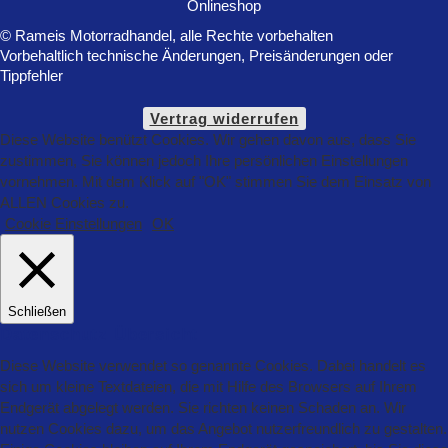
© Rameis Motorradhandel, alle Rechte vorbehalten
Vorbehaltlich technische Änderungen, Preisänderungen oder
Tippfehler
Vertrag widerrufen
Diese Website benützt Cookies. Wir gehen davon aus, dass Sie
zustimmen, Sie können jedoch Ihre persönlichen Einstellungen
vornehmen. Mit dem Klick auf "OK" stimmen Sie dem Einsatz von
ALLEN Cookies zu.
Cookie Einstellungen
OK
Schließen
Datenschutz Übersicht
Diese Website verwendet so genannte Cookies. Dabei handelt es
sich um kleine Textdateien, die mit Hilfe des Browsers auf Ihrem
Endgerät abgelegt werden. Sie richten keinen Schaden an. Wir
nutzen Cookies dazu, um das Angebot nutzerfreundlich zu gestalten.