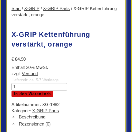
Start
/
X-GRIP
/
X-GRIP Parts
/ X-GRIP Kettenführung
verstärkt, orange
X-GRIP Kettenführung
verstärkt, orange
€
84,90
Enthält 20% MwSt.
zzgl.
Versand
Lieferzeit: ca. 5-7 Werktage
X-
GRIP
In den Warenkorb
Kettenführung
verstärkt,
Artikelnummer:
XG-1982
orange
Kategorie:
X-GRIP Parts
Menge
Beschreibung
Rezensionen (0)