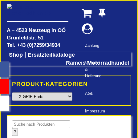
A – 4523 Neuzeug in OÖ
Grünfeldstr. 51
Tel.
+43 (0)7259/34934
Zahlung
Shop
Ersatzteilkataloge
Rameis Motorradhandel
Versand
&
Lieferung
PRODUKT-KATEGORIEN
AGB
Impressum
Products
search
?