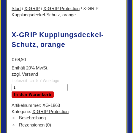
Start
/
X-GRIP
/
X-GRIP Protection
/ X-GRIP
Kupplungsdeckel-Schutz, orange
X-GRIP Kupplungsdeckel-
Schutz, orange
€
69,90
Enthält 20% MwSt.
zzgl.
Versand
Lieferzeit: ca. 5-7 Werktage
X-
GRIP
In den Warenkorb
Kupplungsdeckel-
Schutz,
Artikelnummer:
XG-1863
orange
Kategorie:
X-GRIP Protection
Menge
Beschreibung
Rezensionen (0)