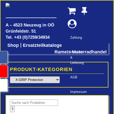
A – 4523 Neuzeug in OÖ
Grünfeldstr. 51
Tel.
+43 (0)7259/34934
Zahlung
Shop
Ersatzteilkataloge
Rameis Motorradhandel
Versand
&
Lieferung
PRODUKT-KATEGORIEN
AGB
Impressum
Products
search
?