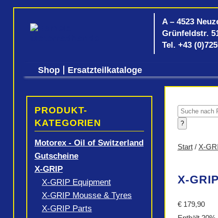
A – 4523 Neuz
Grünfeldstr. 5
Tel.
+43 (0)72
Shop
Ersatzteilkataloge
PRODUKT-
Products
search
KATEGORIEN
?
Motorex - Oil of Switzerland
Start
/
X-GR
Gutscheine
X-GRIP
X-GRIP
X-GRIP Equipment
X-GRIP Mousse & Tyres
€
179,90
X-GRIP Parts
Enthält 20%