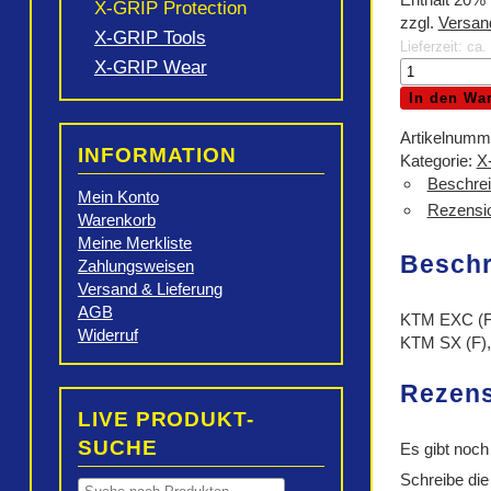
X-GRIP Protection
zzgl.
Versan
X-GRIP Tools
Lieferzeit: ca
X-GRIP Wear
X-
GRIP
In den Wa
Kühlerschutz
Set,
Artikelnumm
INFORMATION
schwarz
Kategorie:
X
Menge
Beschre
Mein Konto
Rezensio
Warenkorb
Meine Merkliste
Besch
Zahlungsweisen
Versand & Lieferung
AGB
KTM EXC (F)
Widerruf
KTM SX (F),
Rezen
LIVE PRODUKT-
SUCHE
Es gibt noch
Schreibe die
Products