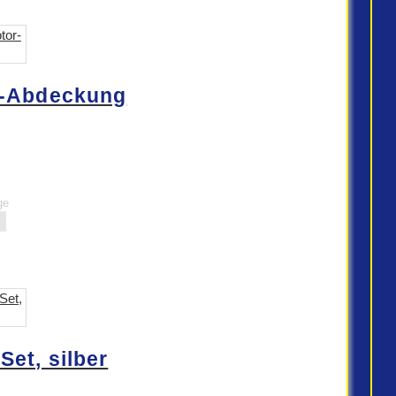
r-Abdeckung
ge
et, silber