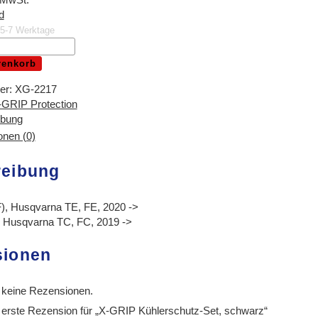
d
. 5-7 Werktage
renkorb
-
er:
XG-2217
-GRIP Protection
ibung
nen (0)
reibung
, Husqvarna TE, FE, 2020 ->
 Husqvarna TC, FC, 2019 ->
sionen
 keine Rezensionen.
 erste Rezension für „X-GRIP Kühlerschutz-Set, schwarz“