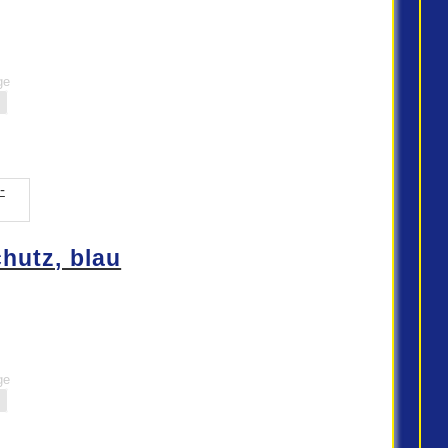
ge
hutz, blau
ge