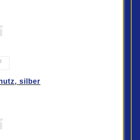
ge
utz, silber
ge