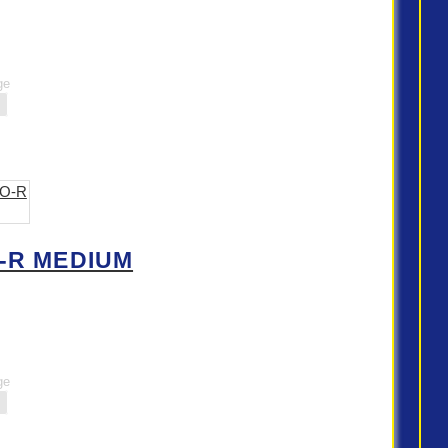
ge
-R MEDIUM
ge