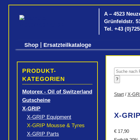
A – 4523 Neuz
Grünfeldstr. 5
Tel.
+43 (0)72
Shop
Ersatzteilkataloge
PRODUKT-
Products
search
KATEGORIEN
?
Motorex - Oil of Switzerland
Start
/
X-GR
Gutscheine
X-GRIP
X-GRIP
X-GRIP Equipment
X-GRIP Mousse & Tyres
€
17,90
X-GRIP Parts
Enthält 20%