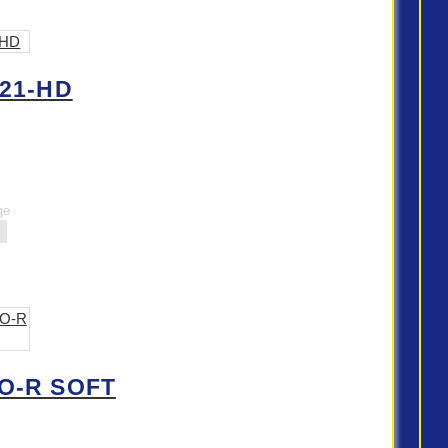
 21-HD
ge
O-R SOFT