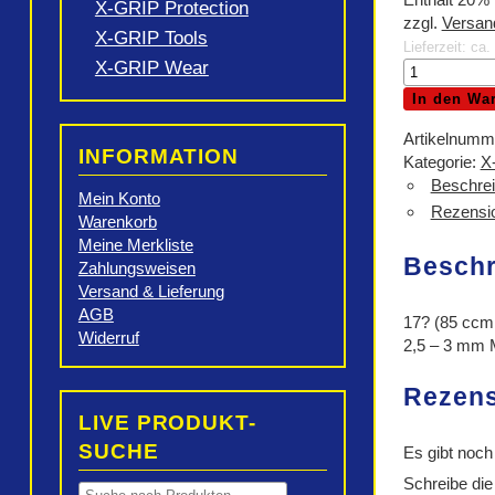
X-GRIP Protection
zzgl.
Versan
X-GRIP Tools
Lieferzeit: ca
X-GRIP Wear
X-
GRIP
In den Wa
Schlauch
70/100-
Artikelnumm
INFORMATION
17-
Kategorie:
X
HD
Beschre
Mein Konto
Menge
Rezensio
Warenkorb
Meine Merkliste
Besch
Zahlungsweisen
Versand & Lieferung
AGB
17? (85 ccm 
Widerruf
2,5 – 3 mm M
Rezen
LIVE PRODUKT-
SUCHE
Es gibt noch
Schreibe di
Products