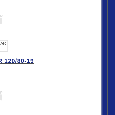
ge
 120/80-19
ge