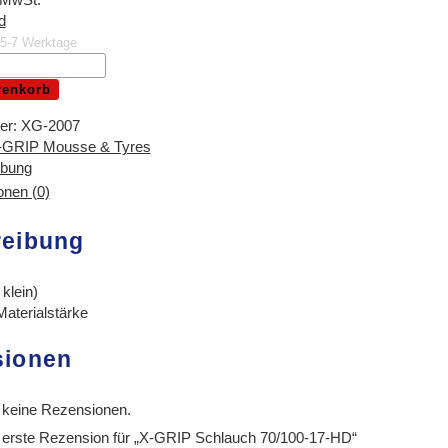
d
. 5-7 Werktage
renkorb
er:
XG-2007
-GRIP Mousse & Tyres
ibung
nen (0)
reibung
klein)
aterialstärke
sionen
 keine Rezensionen.
e erste Rezension für „X-GRIP Schlauch 70/100-17-HD“