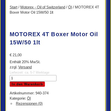
Start
/
Motorex - Oil of Switzerland
/
Öl
/ MOTOREX 4T
Boxer Motor Oil 15W/50 1lt
MOTOREX 4T Boxer Motor Oil
15W/50 1lt
€
21,00
Enthält 20% MwSt.
zzgl.
Versand
Lieferzeit: ca. 5-7 Werktage
MOTOREX
4T
In den Warenkorb
Boxer
Motor
Artikelnummer:
940-374
Oil
Kategorie:
Öl
15W/50
Rezensionen (0)
1lt