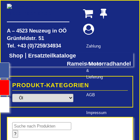
A – 4523 Neuzeug in OÖ
Grünfeldstr. 51
Tel.
+43 (0)7259/34934
Zahlung
Shop
Ersatzteilkataloge
Rameis Motorradhandel
Versand
&
Lieferung
PRODUKT-KATEGORIEN
AGB
Impressum
Products
search
?