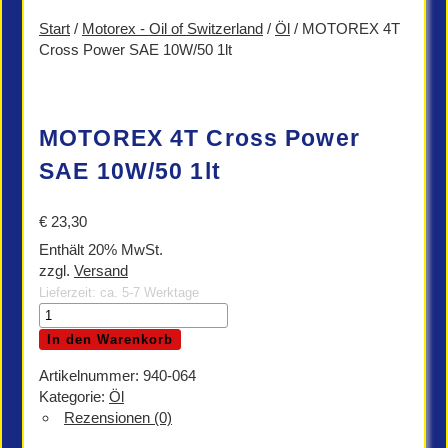
Start
/
Motorex - Oil of Switzerland
/
Öl
/ MOTOREX 4T
Cross Power SAE 10W/50 1lt
MOTOREX 4T Cross Power
SAE 10W/50 1lt
€
23,30
Enthält 20% MwSt.
zzgl.
Versand
Lieferzeit: ca. 5-7 Werktage
MOTOREX
4T
In den Warenkorb
Cross
Power
Artikelnummer:
940-064
SAE
Kategorie:
Öl
10W/50
Rezensionen (0)
1lt