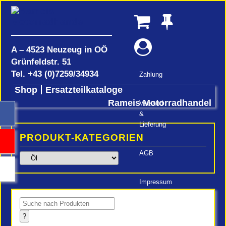
A – 4523 Neuzeug in OÖ
Grünfeldstr. 51
Tel.
+43 (0)7259/34934
Zahlung
Shop
Ersatzteilkataloge
Rameis Motorradhandel
Versand
&
Lieferung
PRODUKT-KATEGORIEN
AGB
Impressum
Products
search
?