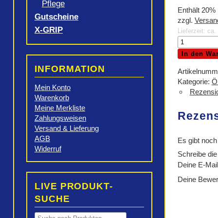
Pflege
Enthält 20%
Gutscheine
zzgl.
Versan
X-GRIP
Lieferzeit: ca
MOTOREX
4T
In den Wa
Power
INFORMATION
Synt
Artikelnumm
SAE
Kategorie:
Ö
Mein Konto
10W/60
Rezensio
Warenkorb
4lt
Meine Merkliste
Menge
Rezen
Zahlungsweisen
Versand & Lieferung
AGB
Es gibt noch
Widerruf
Schreibe di
Deine E-Mail-
Deine Bewe
LIVE PRODUKT-
SUCHE
Products