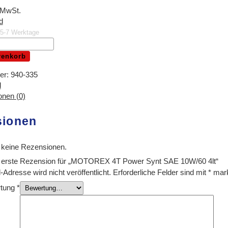
 MwSt.
d
. 5-7 Werktage
renkorb
er:
940-335
l
nen (0)
sionen
 keine Rezensionen.
e erste Rezension für „MOTOREX 4T Power Synt SAE 10W/60 4lt“
Adresse wird nicht veröffentlicht.
Erforderliche Felder sind mit
*
mark
rtung
*