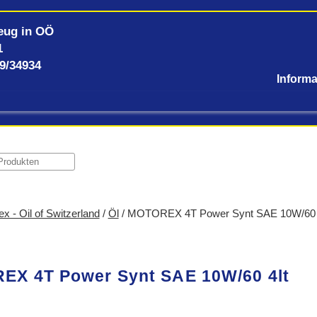
eug in OÖ
1
59/34934
x - Oil of Switzerland
/
Öl
/ MOTOREX 4T Power Synt SAE 10W/60 
X 4T Power Synt SAE 10W/60 4lt