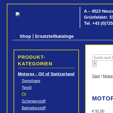
A – 4523 Neuz
Grünfeldstr. 5
Tel.
+43 (0)72
Shop
Ersatzteilkataloge
PRODUKT-
Products
search
KATEGORIEN
?
Motorex - Oil of Switzerland
Start
/
Motore
Sonstiges
Textil
Öl
MOTORE
Schmierstoff
Betriebsstoff
€
91,50