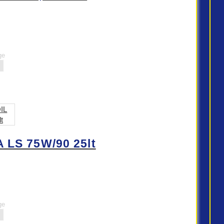
ge
LS 75W/90 25lt
ge