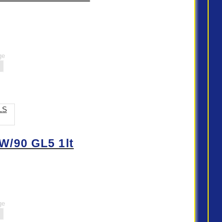
ge
/90 GL5 1lt
ge